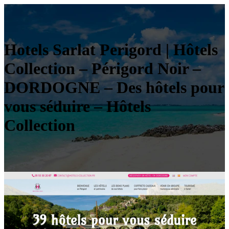
Hotels Sarlat Perigord | Hôtels
Collection – Périgord Noir –
DORDOGNE – Des hôtels pour
vous séduire – Hôtels
Collection